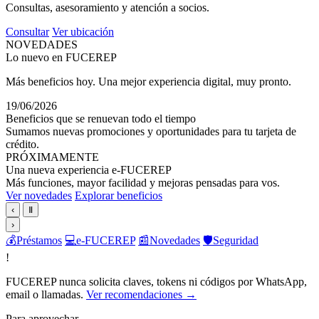
Consultas, asesoramiento y atención a socios.
Consultar
Ver ubicación
NOVEDADES
Lo nuevo en FUCEREP
Más beneficios hoy. Una mejor experiencia digital, muy pronto.
19/06/2026
Beneficios que se renuevan todo el tiempo
Sumamos nuevas promociones y oportunidades para tu tarjeta de
crédito.
PRÓXIMAMENTE
Una nueva experiencia e-FUCEREP
Más funciones, mayor facilidad y mejoras pensadas para vos.
Ver novedades
Explorar beneficios
‹
Ⅱ
›
💰
Préstamos
💻
e-FUCEREP
📰
Novedades
🛡️
Seguridad
!
FUCEREP nunca solicita claves, tokens ni códigos por WhatsApp,
email o llamadas.
Ver recomendaciones →
Para aprovechar