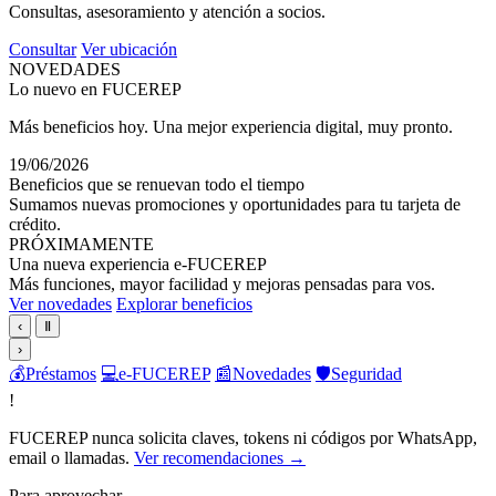
Consultas, asesoramiento y atención a socios.
Consultar
Ver ubicación
NOVEDADES
Lo nuevo en FUCEREP
Más beneficios hoy. Una mejor experiencia digital, muy pronto.
19/06/2026
Beneficios que se renuevan todo el tiempo
Sumamos nuevas promociones y oportunidades para tu tarjeta de
crédito.
PRÓXIMAMENTE
Una nueva experiencia e-FUCEREP
Más funciones, mayor facilidad y mejoras pensadas para vos.
Ver novedades
Explorar beneficios
‹
Ⅱ
›
💰
Préstamos
💻
e-FUCEREP
📰
Novedades
🛡️
Seguridad
!
FUCEREP nunca solicita claves, tokens ni códigos por WhatsApp,
email o llamadas.
Ver recomendaciones →
Para aprovechar