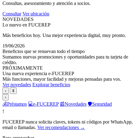
Consultas, asesoramiento y atención a socios.
Consultar
Ver ubicación
NOVEDADES
Lo nuevo en FUCEREP
Más beneficios hoy. Una mejor experiencia digital, muy pronto.
19/06/2026
Beneficios que se renuevan todo el tiempo
Sumamos nuevas promociones y oportunidades para tu tarjeta de
crédito.
PRÓXIMAMENTE
Una nueva experiencia e-FUCEREP
Más funciones, mayor facilidad y mejoras pensadas para vos.
Ver novedades
Explorar beneficios
‹
Ⅱ
›
💰
Préstamos
💻
e-FUCEREP
📰
Novedades
🛡️
Seguridad
!
FUCEREP nunca solicita claves, tokens ni códigos por WhatsApp,
email o llamadas.
Ver recomendaciones →
Para aprovechar