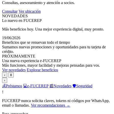
Consultas, asesoramiento y atención a socios.
Consultar
Ver ubicación
NOVEDADES
Lo nuevo en FUCEREP
Más beneficios hoy. Una mejor experiencia digital, muy pronto.
19/06/2026
Beneficios que se renuevan todo el tiempo
Sumamos nuevas promociones y oportunidades para tu tarjeta de
crédito.
PRÓXIMAMENTE
Una nueva experiencia e-FUCEREP
Más funciones, mayor facilidad y mejoras pensadas para vos.
Ver novedades
Explorar beneficios
‹
Ⅱ
›
💰
Préstamos
💻
e-FUCEREP
📰
Novedades
🛡️
Seguridad
!
FUCEREP nunca solicita claves, tokens ni códigos por WhatsApp,
email o llamadas.
Ver recomendaciones →
Para aprovechar