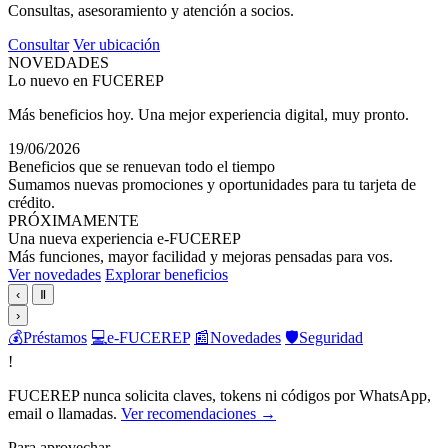
Consultas, asesoramiento y atención a socios.
Consultar
Ver ubicación
NOVEDADES
Lo nuevo en FUCEREP
Más beneficios hoy. Una mejor experiencia digital, muy pronto.
19/06/2026
Beneficios que se renuevan todo el tiempo
Sumamos nuevas promociones y oportunidades para tu tarjeta de
crédito.
PRÓXIMAMENTE
Una nueva experiencia e-FUCEREP
Más funciones, mayor facilidad y mejoras pensadas para vos.
Ver novedades
Explorar beneficios
‹
Ⅱ
›
💰
Préstamos
💻
e-FUCEREP
📰
Novedades
🛡️
Seguridad
!
FUCEREP nunca solicita claves, tokens ni códigos por WhatsApp,
email o llamadas.
Ver recomendaciones →
Para aprovechar