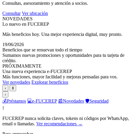
Consultas, asesoramiento y atención a socios.
Consultar
Ver ubicación
NOVEDADES
Lo nuevo en FUCEREP
Más beneficios hoy. Una mejor experiencia digital, muy pronto.
19/06/2026
Beneficios que se renuevan todo el tiempo
Sumamos nuevas promociones y oportunidades para tu tarjeta de
crédito.
PRÓXIMAMENTE
Una nueva experiencia e-FUCEREP
Más funciones, mayor facilidad y mejoras pensadas para vos.
Ver novedades
Explorar beneficios
‹
Ⅱ
›
💰
Préstamos
💻
e-FUCEREP
📰
Novedades
🛡️
Seguridad
!
FUCEREP nunca solicita claves, tokens ni códigos por WhatsApp,
email o llamadas.
Ver recomendaciones →
Para aprovechar