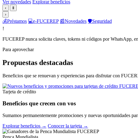
Ver novedades
Explorar beneficios
‹
Ⅱ
›
💰
Préstamos
💻
e-FUCEREP
📰
Novedades
🛡️
Seguridad
!
FUCEREP nunca solicita claves, tokens ni códigos por WhatsApp, em
Para aprovechar
Propuestas destacadas
Beneficios que se renuevan y experiencias para disfrutar con FUCER
Tarjeta de crédito
Beneficios que crecen con vos
Sumamos permanentemente promociones y nuevas oportunidades para 
Explorar beneficios →
Conocer la tarjeta →
Penca Mundialista