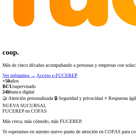
coop.
Más de cinco décadas acompañando a personas y empresas con solucion
Ver préstamos
→
Acceso e-FUCEREP
+50
años
BCU
supervisado
24h
banca digital
🤝 Atención personalizada
🔒 Seguridad y privacidad
⚡ Respuesta ágil
NUEVA SUCURSAL
FUCEREP en COFAS
Más cerca, más cómodo, más FUCEREP.
Te esperamos en nuestro nuevo punto de atención en COFAS para cons