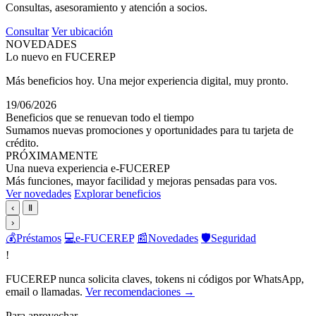
Consultas, asesoramiento y atención a socios.
Consultar
Ver ubicación
NOVEDADES
Lo nuevo en FUCEREP
Más beneficios hoy. Una mejor experiencia digital, muy pronto.
19/06/2026
Beneficios que se renuevan todo el tiempo
Sumamos nuevas promociones y oportunidades para tu tarjeta de
crédito.
PRÓXIMAMENTE
Una nueva experiencia e-FUCEREP
Más funciones, mayor facilidad y mejoras pensadas para vos.
Ver novedades
Explorar beneficios
‹
Ⅱ
›
💰
Préstamos
💻
e-FUCEREP
📰
Novedades
🛡️
Seguridad
!
FUCEREP nunca solicita claves, tokens ni códigos por WhatsApp,
email o llamadas.
Ver recomendaciones →
Para aprovechar