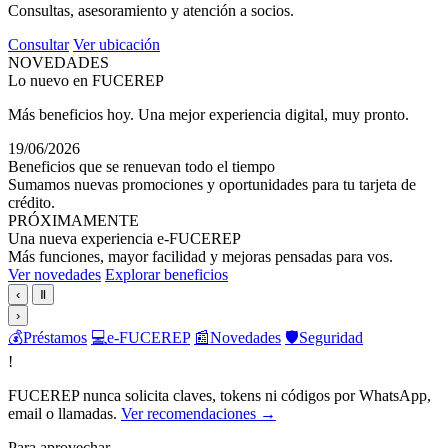
Consultas, asesoramiento y atención a socios.
Consultar
Ver ubicación
NOVEDADES
Lo nuevo en FUCEREP
Más beneficios hoy. Una mejor experiencia digital, muy pronto.
19/06/2026
Beneficios que se renuevan todo el tiempo
Sumamos nuevas promociones y oportunidades para tu tarjeta de
crédito.
PRÓXIMAMENTE
Una nueva experiencia e-FUCEREP
Más funciones, mayor facilidad y mejoras pensadas para vos.
Ver novedades
Explorar beneficios
‹
Ⅱ
›
💰
Préstamos
💻
e-FUCEREP
📰
Novedades
🛡️
Seguridad
!
FUCEREP nunca solicita claves, tokens ni códigos por WhatsApp,
email o llamadas.
Ver recomendaciones →
Para aprovechar