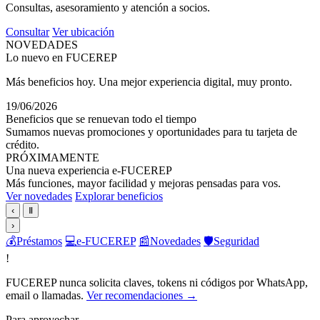
Consultas, asesoramiento y atención a socios.
Consultar
Ver ubicación
NOVEDADES
Lo nuevo en FUCEREP
Más beneficios hoy. Una mejor experiencia digital, muy pronto.
19/06/2026
Beneficios que se renuevan todo el tiempo
Sumamos nuevas promociones y oportunidades para tu tarjeta de
crédito.
PRÓXIMAMENTE
Una nueva experiencia e-FUCEREP
Más funciones, mayor facilidad y mejoras pensadas para vos.
Ver novedades
Explorar beneficios
‹
Ⅱ
›
💰
Préstamos
💻
e-FUCEREP
📰
Novedades
🛡️
Seguridad
!
FUCEREP nunca solicita claves, tokens ni códigos por WhatsApp,
email o llamadas.
Ver recomendaciones →
Para aprovechar