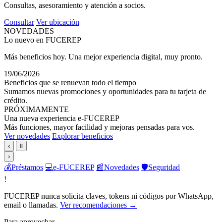
Consultas, asesoramiento y atención a socios.
Consultar
Ver ubicación
NOVEDADES
Lo nuevo en FUCEREP
Más beneficios hoy. Una mejor experiencia digital, muy pronto.
19/06/2026
Beneficios que se renuevan todo el tiempo
Sumamos nuevas promociones y oportunidades para tu tarjeta de
crédito.
PRÓXIMAMENTE
Una nueva experiencia e-FUCEREP
Más funciones, mayor facilidad y mejoras pensadas para vos.
Ver novedades
Explorar beneficios
‹
Ⅱ
›
💰
Préstamos
💻
e-FUCEREP
📰
Novedades
🛡️
Seguridad
!
FUCEREP nunca solicita claves, tokens ni códigos por WhatsApp,
email o llamadas.
Ver recomendaciones →
Para aprovechar