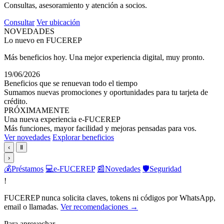
Consultas, asesoramiento y atención a socios.
Consultar
Ver ubicación
NOVEDADES
Lo nuevo en FUCEREP
Más beneficios hoy. Una mejor experiencia digital, muy pronto.
19/06/2026
Beneficios que se renuevan todo el tiempo
Sumamos nuevas promociones y oportunidades para tu tarjeta de
crédito.
PRÓXIMAMENTE
Una nueva experiencia e-FUCEREP
Más funciones, mayor facilidad y mejoras pensadas para vos.
Ver novedades
Explorar beneficios
‹
Ⅱ
›
💰
Préstamos
💻
e-FUCEREP
📰
Novedades
🛡️
Seguridad
!
FUCEREP nunca solicita claves, tokens ni códigos por WhatsApp,
email o llamadas.
Ver recomendaciones →
Para aprovechar