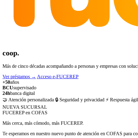
coop.
Más de cinco décadas acompañando a personas y empresas con solucion
Ver préstamos
→
Acceso e-FUCEREP
+50
años
BCU
supervisado
24h
banca digital
🤝 Atención personalizada
🔒 Seguridad y privacidad
⚡ Respuesta ágil
NUEVA SUCURSAL
FUCEREP en COFAS
Más cerca, más cómodo, más FUCEREP.
Te esperamos en nuestro nuevo punto de atención en COFAS para cons