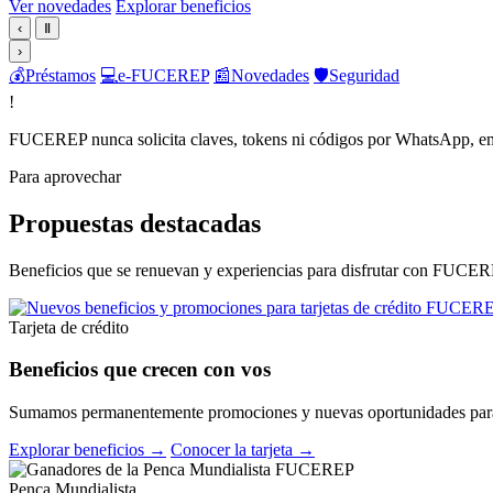
Ver novedades
Explorar beneficios
‹
Ⅱ
›
💰
Préstamos
💻
e-FUCEREP
📰
Novedades
🛡️
Seguridad
!
FUCEREP nunca solicita claves, tokens ni códigos por WhatsApp, em
Para aprovechar
Propuestas destacadas
Beneficios que se renuevan y experiencias para disfrutar con FUCER
Tarjeta de crédito
Beneficios que crecen con vos
Sumamos permanentemente promociones y nuevas oportunidades para 
Explorar beneficios →
Conocer la tarjeta →
Penca Mundialista