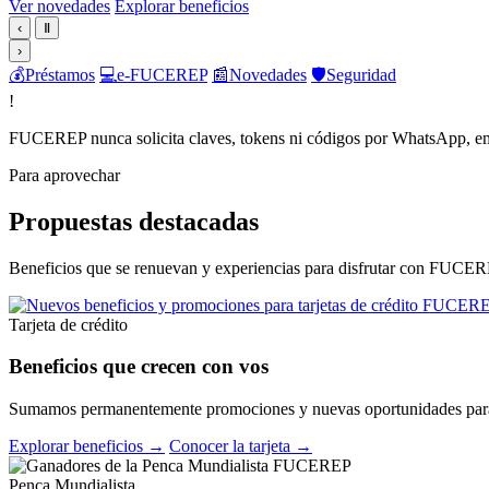
Ver novedades
Explorar beneficios
‹
Ⅱ
›
💰
Préstamos
💻
e-FUCEREP
📰
Novedades
🛡️
Seguridad
!
FUCEREP nunca solicita claves, tokens ni códigos por WhatsApp, em
Para aprovechar
Propuestas destacadas
Beneficios que se renuevan y experiencias para disfrutar con FUCER
Tarjeta de crédito
Beneficios que crecen con vos
Sumamos permanentemente promociones y nuevas oportunidades para 
Explorar beneficios →
Conocer la tarjeta →
Penca Mundialista