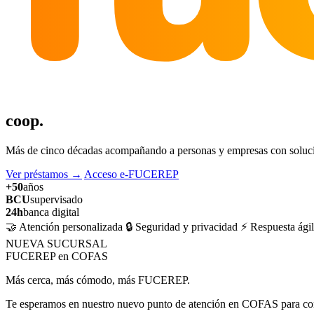
coop.
Más de cinco décadas acompañando a personas y empresas con solucion
Ver préstamos
→
Acceso e-FUCEREP
+50
años
BCU
supervisado
24h
banca digital
🤝 Atención personalizada
🔒 Seguridad y privacidad
⚡ Respuesta ágil
NUEVA SUCURSAL
FUCEREP en COFAS
Más cerca, más cómodo, más FUCEREP.
Te esperamos en nuestro nuevo punto de atención en COFAS para cons