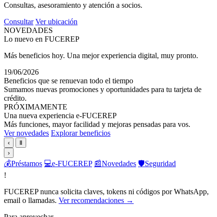
Consultas, asesoramiento y atención a socios.
Consultar
Ver ubicación
NOVEDADES
Lo nuevo en FUCEREP
Más beneficios hoy. Una mejor experiencia digital, muy pronto.
19/06/2026
Beneficios que se renuevan todo el tiempo
Sumamos nuevas promociones y oportunidades para tu tarjeta de
crédito.
PRÓXIMAMENTE
Una nueva experiencia e-FUCEREP
Más funciones, mayor facilidad y mejoras pensadas para vos.
Ver novedades
Explorar beneficios
‹
Ⅱ
›
💰
Préstamos
💻
e-FUCEREP
📰
Novedades
🛡️
Seguridad
!
FUCEREP nunca solicita claves, tokens ni códigos por WhatsApp,
email o llamadas.
Ver recomendaciones →
Para aprovechar