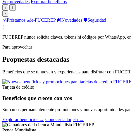
Ver novedades
Explorar beneficios
‹
Ⅱ
›
💰
Préstamos
💻
e-FUCEREP
📰
Novedades
🛡️
Seguridad
!
FUCEREP nunca solicita claves, tokens ni códigos por WhatsApp, em
Para aprovechar
Propuestas destacadas
Beneficios que se renuevan y experiencias para disfrutar con FUCER
Tarjeta de crédito
Beneficios que crecen con vos
Sumamos permanentemente promociones y nuevas oportunidades para 
Explorar beneficios →
Conocer la tarjeta →
Penca Mundialista