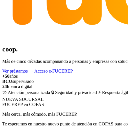
coop.
Más de cinco décadas acompañando a personas y empresas con solucion
Ver préstamos
→
Acceso e-FUCEREP
+50
años
BCU
supervisado
24h
banca digital
🤝 Atención personalizada
🔒 Seguridad y privacidad
⚡ Respuesta ágil
NUEVA SUCURSAL
FUCEREP en COFAS
Más cerca, más cómodo, más FUCEREP.
Te esperamos en nuestro nuevo punto de atención en COFAS para cons