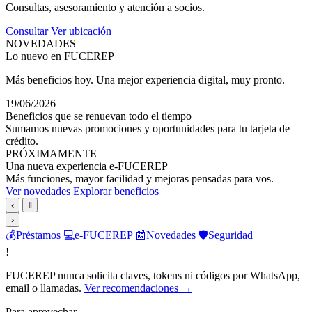
Consultas, asesoramiento y atención a socios.
Consultar
Ver ubicación
NOVEDADES
Lo nuevo en FUCEREP
Más beneficios hoy. Una mejor experiencia digital, muy pronto.
19/06/2026
Beneficios que se renuevan todo el tiempo
Sumamos nuevas promociones y oportunidades para tu tarjeta de
crédito.
PRÓXIMAMENTE
Una nueva experiencia e-FUCEREP
Más funciones, mayor facilidad y mejoras pensadas para vos.
Ver novedades
Explorar beneficios
‹
Ⅱ
›
💰
Préstamos
💻
e-FUCEREP
📰
Novedades
🛡️
Seguridad
!
FUCEREP nunca solicita claves, tokens ni códigos por WhatsApp,
email o llamadas.
Ver recomendaciones →
Para aprovechar