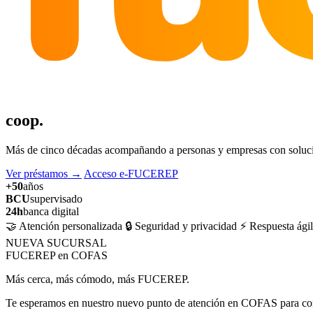
coop.
Más de cinco décadas acompañando a personas y empresas con solucion
Ver préstamos
→
Acceso e-FUCEREP
+50
años
BCU
supervisado
24h
banca digital
🤝 Atención personalizada
🔒 Seguridad y privacidad
⚡ Respuesta ágil
NUEVA SUCURSAL
FUCEREP en COFAS
Más cerca, más cómodo, más FUCEREP.
Te esperamos en nuestro nuevo punto de atención en COFAS para cons