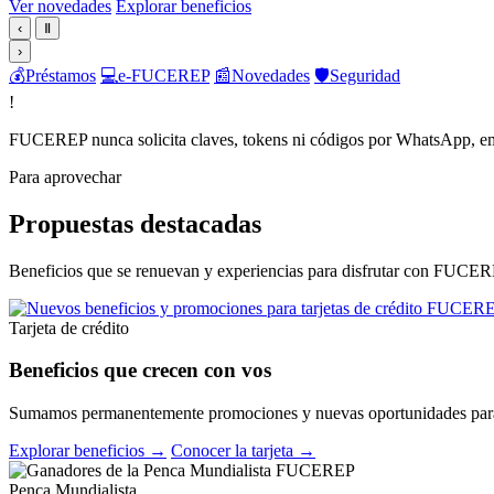
Ver novedades
Explorar beneficios
‹
Ⅱ
›
💰
Préstamos
💻
e-FUCEREP
📰
Novedades
🛡️
Seguridad
!
FUCEREP nunca solicita claves, tokens ni códigos por WhatsApp, em
Para aprovechar
Propuestas destacadas
Beneficios que se renuevan y experiencias para disfrutar con FUCER
Tarjeta de crédito
Beneficios que crecen con vos
Sumamos permanentemente promociones y nuevas oportunidades para 
Explorar beneficios →
Conocer la tarjeta →
Penca Mundialista