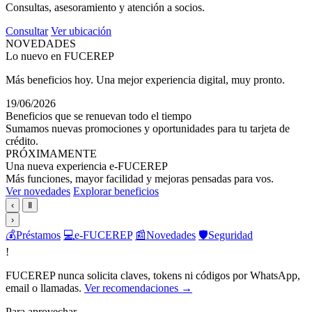
Consultas, asesoramiento y atención a socios.
Consultar
Ver ubicación
NOVEDADES
Lo nuevo en FUCEREP
Más beneficios hoy. Una mejor experiencia digital, muy pronto.
19/06/2026
Beneficios que se renuevan todo el tiempo
Sumamos nuevas promociones y oportunidades para tu tarjeta de
crédito.
PRÓXIMAMENTE
Una nueva experiencia e-FUCEREP
Más funciones, mayor facilidad y mejoras pensadas para vos.
Ver novedades
Explorar beneficios
‹
Ⅱ
›
💰
Préstamos
💻
e-FUCEREP
📰
Novedades
🛡️
Seguridad
!
FUCEREP nunca solicita claves, tokens ni códigos por WhatsApp,
email o llamadas.
Ver recomendaciones →
Para aprovechar