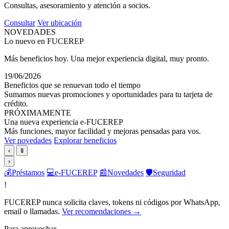
Consultas, asesoramiento y atención a socios.
Consultar
Ver ubicación
NOVEDADES
Lo nuevo en FUCEREP
Más beneficios hoy. Una mejor experiencia digital, muy pronto.
19/06/2026
Beneficios que se renuevan todo el tiempo
Sumamos nuevas promociones y oportunidades para tu tarjeta de
crédito.
PRÓXIMAMENTE
Una nueva experiencia e-FUCEREP
Más funciones, mayor facilidad y mejoras pensadas para vos.
Ver novedades
Explorar beneficios
‹
Ⅱ
›
💰
Préstamos
💻
e-FUCEREP
📰
Novedades
🛡️
Seguridad
!
FUCEREP nunca solicita claves, tokens ni códigos por WhatsApp,
email o llamadas.
Ver recomendaciones →
Para aprovechar