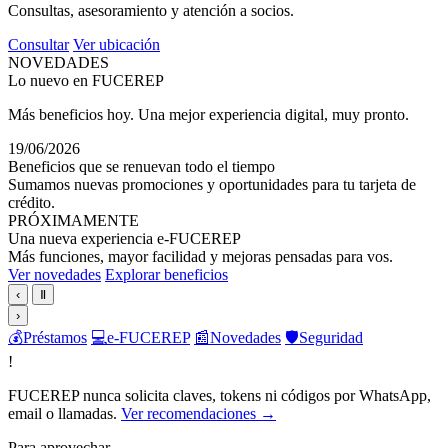
Consultas, asesoramiento y atención a socios.
Consultar
Ver ubicación
NOVEDADES
Lo nuevo en FUCEREP
Más beneficios hoy. Una mejor experiencia digital, muy pronto.
19/06/2026
Beneficios que se renuevan todo el tiempo
Sumamos nuevas promociones y oportunidades para tu tarjeta de
crédito.
PRÓXIMAMENTE
Una nueva experiencia e-FUCEREP
Más funciones, mayor facilidad y mejoras pensadas para vos.
Ver novedades
Explorar beneficios
‹
Ⅱ
›
💰
Préstamos
💻
e-FUCEREP
📰
Novedades
🛡️
Seguridad
!
FUCEREP nunca solicita claves, tokens ni códigos por WhatsApp,
email o llamadas.
Ver recomendaciones →
Para aprovechar