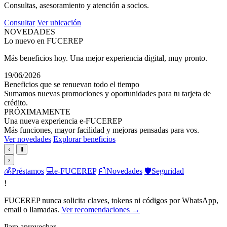
Consultas, asesoramiento y atención a socios.
Consultar
Ver ubicación
NOVEDADES
Lo nuevo en FUCEREP
Más beneficios hoy. Una mejor experiencia digital, muy pronto.
19/06/2026
Beneficios que se renuevan todo el tiempo
Sumamos nuevas promociones y oportunidades para tu tarjeta de
crédito.
PRÓXIMAMENTE
Una nueva experiencia e-FUCEREP
Más funciones, mayor facilidad y mejoras pensadas para vos.
Ver novedades
Explorar beneficios
‹
Ⅱ
›
💰
Préstamos
💻
e-FUCEREP
📰
Novedades
🛡️
Seguridad
!
FUCEREP nunca solicita claves, tokens ni códigos por WhatsApp,
email o llamadas.
Ver recomendaciones →
Para aprovechar