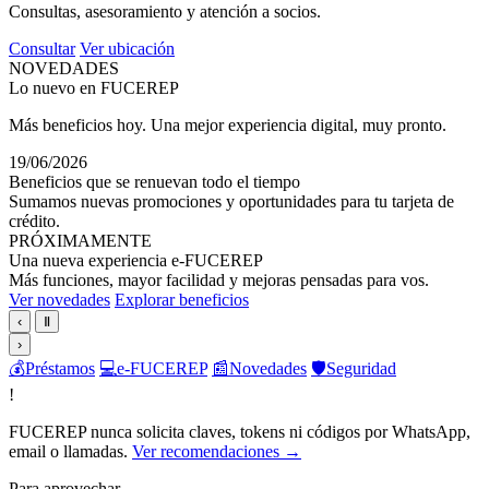
Consultas, asesoramiento y atención a socios.
Consultar
Ver ubicación
NOVEDADES
Lo nuevo en FUCEREP
Más beneficios hoy. Una mejor experiencia digital, muy pronto.
19/06/2026
Beneficios que se renuevan todo el tiempo
Sumamos nuevas promociones y oportunidades para tu tarjeta de
crédito.
PRÓXIMAMENTE
Una nueva experiencia e-FUCEREP
Más funciones, mayor facilidad y mejoras pensadas para vos.
Ver novedades
Explorar beneficios
‹
Ⅱ
›
💰
Préstamos
💻
e-FUCEREP
📰
Novedades
🛡️
Seguridad
!
FUCEREP nunca solicita claves, tokens ni códigos por WhatsApp,
email o llamadas.
Ver recomendaciones →
Para aprovechar