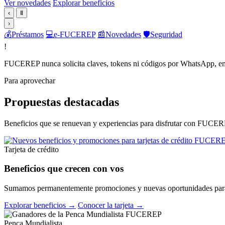
Ver novedades
Explorar beneficios
‹
Ⅱ
›
💰
Préstamos
💻
e-FUCEREP
📰
Novedades
🛡️
Seguridad
!
FUCEREP nunca solicita claves, tokens ni códigos por WhatsApp, em
Para aprovechar
Propuestas destacadas
Beneficios que se renuevan y experiencias para disfrutar con FUCER
Tarjeta de crédito
Beneficios que crecen con vos
Sumamos permanentemente promociones y nuevas oportunidades para 
Explorar beneficios →
Conocer la tarjeta →
Penca Mundialista