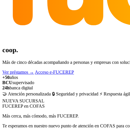
coop.
Más de cinco décadas acompañando a personas y empresas con solucion
Ver préstamos
→
Acceso e-FUCEREP
+50
años
BCU
supervisado
24h
banca digital
🤝 Atención personalizada
🔒 Seguridad y privacidad
⚡ Respuesta ágil
NUEVA SUCURSAL
FUCEREP en COFAS
Más cerca, más cómodo, más FUCEREP.
Te esperamos en nuestro nuevo punto de atención en COFAS para cons