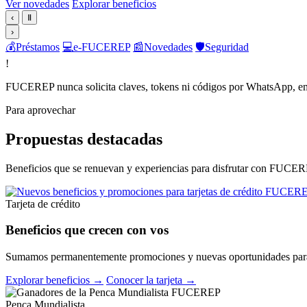
Ver novedades
Explorar beneficios
‹
Ⅱ
›
💰
Préstamos
💻
e-FUCEREP
📰
Novedades
🛡️
Seguridad
!
FUCEREP nunca solicita claves, tokens ni códigos por WhatsApp, em
Para aprovechar
Propuestas destacadas
Beneficios que se renuevan y experiencias para disfrutar con FUCER
Tarjeta de crédito
Beneficios que crecen con vos
Sumamos permanentemente promociones y nuevas oportunidades para 
Explorar beneficios →
Conocer la tarjeta →
Penca Mundialista