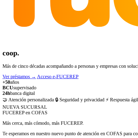
coop.
Más de cinco décadas acompañando a personas y empresas con solucion
Ver préstamos
→
Acceso e-FUCEREP
+50
años
BCU
supervisado
24h
banca digital
🤝 Atención personalizada
🔒 Seguridad y privacidad
⚡ Respuesta ágil
NUEVA SUCURSAL
FUCEREP en COFAS
Más cerca, más cómodo, más FUCEREP.
Te esperamos en nuestro nuevo punto de atención en COFAS para cons