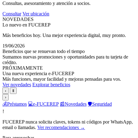
Consultas, asesoramiento y atención a socios.
Consultar
Ver ubicación
NOVEDADES
Lo nuevo en FUCEREP
Más beneficios hoy. Una mejor experiencia digital, muy pronto.
19/06/2026
Beneficios que se renuevan todo el tiempo
Sumamos nuevas promociones y oportunidades para tu tarjeta de
crédito.
PRÓXIMAMENTE
Una nueva experiencia e-FUCEREP
Más funciones, mayor facilidad y mejoras pensadas para vos.
Ver novedades
Explorar beneficios
‹
Ⅱ
›
💰
Préstamos
💻
e-FUCEREP
📰
Novedades
🛡️
Seguridad
!
FUCEREP nunca solicita claves, tokens ni códigos por WhatsApp,
email o llamadas.
Ver recomendaciones →
Para aprovechar