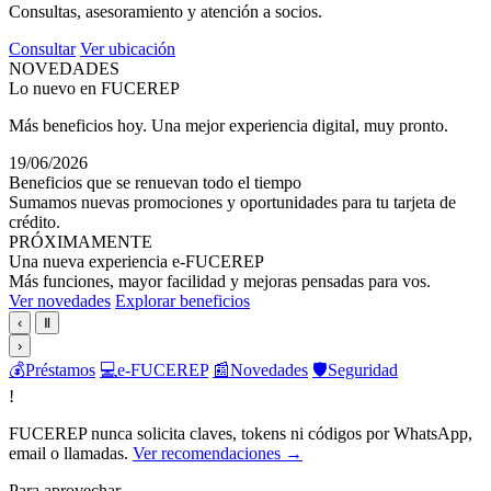
Consultas, asesoramiento y atención a socios.
Consultar
Ver ubicación
NOVEDADES
Lo nuevo en FUCEREP
Más beneficios hoy. Una mejor experiencia digital, muy pronto.
19/06/2026
Beneficios que se renuevan todo el tiempo
Sumamos nuevas promociones y oportunidades para tu tarjeta de
crédito.
PRÓXIMAMENTE
Una nueva experiencia e-FUCEREP
Más funciones, mayor facilidad y mejoras pensadas para vos.
Ver novedades
Explorar beneficios
‹
Ⅱ
›
💰
Préstamos
💻
e-FUCEREP
📰
Novedades
🛡️
Seguridad
!
FUCEREP nunca solicita claves, tokens ni códigos por WhatsApp,
email o llamadas.
Ver recomendaciones →
Para aprovechar