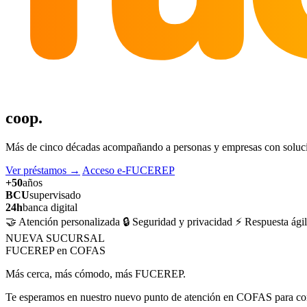
coop.
Más de cinco décadas acompañando a personas y empresas con solucion
Ver préstamos
→
Acceso e-FUCEREP
+50
años
BCU
supervisado
24h
banca digital
🤝 Atención personalizada
🔒 Seguridad y privacidad
⚡ Respuesta ágil
NUEVA SUCURSAL
FUCEREP en COFAS
Más cerca, más cómodo, más FUCEREP.
Te esperamos en nuestro nuevo punto de atención en COFAS para cons