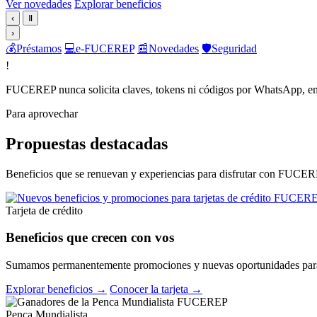
Ver novedades
Explorar beneficios
‹
Ⅱ
›
💰
Préstamos
💻
e-FUCEREP
📰
Novedades
🛡️
Seguridad
!
FUCEREP nunca solicita claves, tokens ni códigos por WhatsApp, em
Para aprovechar
Propuestas destacadas
Beneficios que se renuevan y experiencias para disfrutar con FUCER
Tarjeta de crédito
Beneficios que crecen con vos
Sumamos permanentemente promociones y nuevas oportunidades para 
Explorar beneficios →
Conocer la tarjeta →
Penca Mundialista