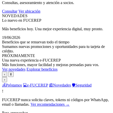
Consultas, asesoramiento y atención a socios.
Consultar
Ver ubicación
NOVEDADES
Lo nuevo en FUCEREP
Más beneficios hoy. Una mejor experiencia digital, muy pronto.
19/06/2026
Beneficios que se renuevan todo el tiempo
Sumamos nuevas promociones y oportunidades para tu tarjeta de
crédito.
PRÓXIMAMENTE
Una nueva experiencia e-FUCEREP
Más funciones, mayor facilidad y mejoras pensadas para vos.
Ver novedades
Explorar beneficios
‹
Ⅱ
›
💰
Préstamos
💻
e-FUCEREP
📰
Novedades
🛡️
Seguridad
!
FUCEREP nunca solicita claves, tokens ni códigos por WhatsApp,
email o llamadas.
Ver recomendaciones →
Para aprovechar