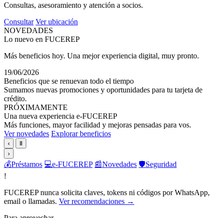
Consultas, asesoramiento y atención a socios.
Consultar
Ver ubicación
NOVEDADES
Lo nuevo en FUCEREP
Más beneficios hoy. Una mejor experiencia digital, muy pronto.
19/06/2026
Beneficios que se renuevan todo el tiempo
Sumamos nuevas promociones y oportunidades para tu tarjeta de
crédito.
PRÓXIMAMENTE
Una nueva experiencia e-FUCEREP
Más funciones, mayor facilidad y mejoras pensadas para vos.
Ver novedades
Explorar beneficios
‹
Ⅱ
›
💰
Préstamos
💻
e-FUCEREP
📰
Novedades
🛡️
Seguridad
!
FUCEREP nunca solicita claves, tokens ni códigos por WhatsApp,
email o llamadas.
Ver recomendaciones →
Para aprovechar