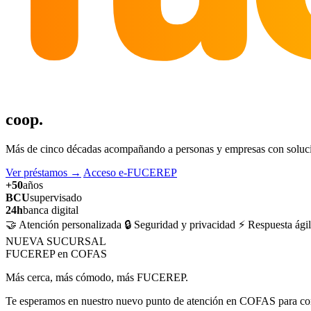
coop.
Más de cinco décadas acompañando a personas y empresas con solucion
Ver préstamos
→
Acceso e-FUCEREP
+50
años
BCU
supervisado
24h
banca digital
🤝 Atención personalizada
🔒 Seguridad y privacidad
⚡ Respuesta ágil
NUEVA SUCURSAL
FUCEREP en COFAS
Más cerca, más cómodo, más FUCEREP.
Te esperamos en nuestro nuevo punto de atención en COFAS para cons