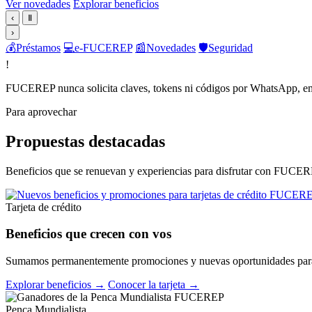
Ver novedades
Explorar beneficios
‹
Ⅱ
›
💰
Préstamos
💻
e-FUCEREP
📰
Novedades
🛡️
Seguridad
!
FUCEREP nunca solicita claves, tokens ni códigos por WhatsApp, em
Para aprovechar
Propuestas destacadas
Beneficios que se renuevan y experiencias para disfrutar con FUCER
Tarjeta de crédito
Beneficios que crecen con vos
Sumamos permanentemente promociones y nuevas oportunidades para 
Explorar beneficios →
Conocer la tarjeta →
Penca Mundialista