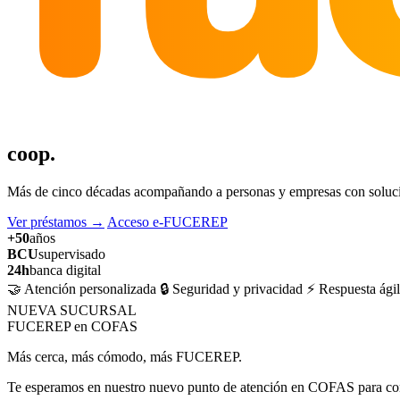
coop.
Más de cinco décadas acompañando a personas y empresas con solucion
Ver préstamos
→
Acceso e-FUCEREP
+50
años
BCU
supervisado
24h
banca digital
🤝 Atención personalizada
🔒 Seguridad y privacidad
⚡ Respuesta ágil
NUEVA SUCURSAL
FUCEREP en COFAS
Más cerca, más cómodo, más FUCEREP.
Te esperamos en nuestro nuevo punto de atención en COFAS para cons