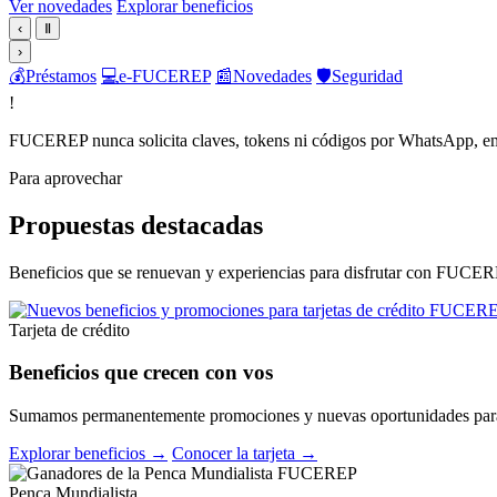
Ver novedades
Explorar beneficios
‹
Ⅱ
›
💰
Préstamos
💻
e-FUCEREP
📰
Novedades
🛡️
Seguridad
!
FUCEREP nunca solicita claves, tokens ni códigos por WhatsApp, em
Para aprovechar
Propuestas destacadas
Beneficios que se renuevan y experiencias para disfrutar con FUCER
Tarjeta de crédito
Beneficios que crecen con vos
Sumamos permanentemente promociones y nuevas oportunidades para 
Explorar beneficios →
Conocer la tarjeta →
Penca Mundialista