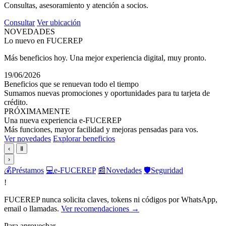
Consultas, asesoramiento y atención a socios.
Consultar
Ver ubicación
NOVEDADES
Lo nuevo en FUCEREP
Más beneficios hoy. Una mejor experiencia digital, muy pronto.
19/06/2026
Beneficios que se renuevan todo el tiempo
Sumamos nuevas promociones y oportunidades para tu tarjeta de
crédito.
PRÓXIMAMENTE
Una nueva experiencia e-FUCEREP
Más funciones, mayor facilidad y mejoras pensadas para vos.
Ver novedades
Explorar beneficios
‹
Ⅱ
›
💰
Préstamos
💻
e-FUCEREP
📰
Novedades
🛡️
Seguridad
!
FUCEREP nunca solicita claves, tokens ni códigos por WhatsApp,
email o llamadas.
Ver recomendaciones →
Para aprovechar