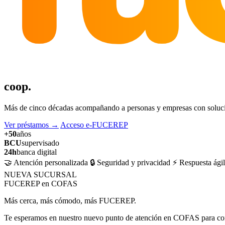
coop.
Más de cinco décadas acompañando a personas y empresas con solucion
Ver préstamos
→
Acceso e-FUCEREP
+50
años
BCU
supervisado
24h
banca digital
🤝 Atención personalizada
🔒 Seguridad y privacidad
⚡ Respuesta ágil
NUEVA SUCURSAL
FUCEREP en COFAS
Más cerca, más cómodo, más FUCEREP.
Te esperamos en nuestro nuevo punto de atención en COFAS para cons