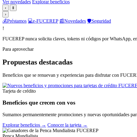
Ver novedades
Explorar beneficios
‹
Ⅱ
›
💰
Préstamos
💻
e-FUCEREP
📰
Novedades
🛡️
Seguridad
!
FUCEREP nunca solicita claves, tokens ni códigos por WhatsApp, em
Para aprovechar
Propuestas destacadas
Beneficios que se renuevan y experiencias para disfrutar con FUCER
Tarjeta de crédito
Beneficios que crecen con vos
Sumamos permanentemente promociones y nuevas oportunidades para 
Explorar beneficios →
Conocer la tarjeta →
Penca Mundialista