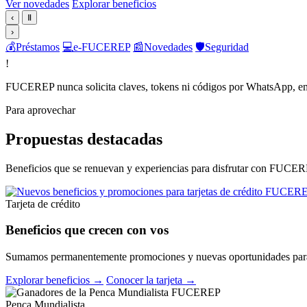
Ver novedades
Explorar beneficios
‹
Ⅱ
›
💰
Préstamos
💻
e-FUCEREP
📰
Novedades
🛡️
Seguridad
!
FUCEREP nunca solicita claves, tokens ni códigos por WhatsApp, em
Para aprovechar
Propuestas destacadas
Beneficios que se renuevan y experiencias para disfrutar con FUCER
Tarjeta de crédito
Beneficios que crecen con vos
Sumamos permanentemente promociones y nuevas oportunidades para 
Explorar beneficios →
Conocer la tarjeta →
Penca Mundialista