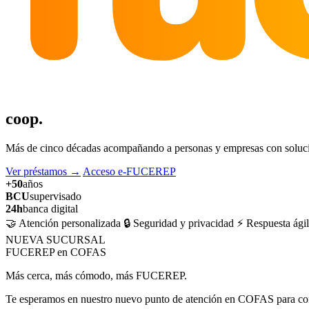
coop.
Más de cinco décadas acompañando a personas y empresas con solucion
Ver préstamos
→
Acceso e-FUCEREP
+50
años
BCU
supervisado
24h
banca digital
🤝 Atención personalizada
🔒 Seguridad y privacidad
⚡ Respuesta ágil
NUEVA SUCURSAL
FUCEREP en COFAS
Más cerca, más cómodo, más FUCEREP.
Te esperamos en nuestro nuevo punto de atención en COFAS para cons