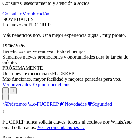
Consultas, asesoramiento y atención a socios.
Consultar
Ver ubicación
NOVEDADES
Lo nuevo en FUCEREP
Más beneficios hoy. Una mejor experiencia digital, muy pronto.
19/06/2026
Beneficios que se renuevan todo el tiempo
Sumamos nuevas promociones y oportunidades para tu tarjeta de
crédito.
PRÓXIMAMENTE
Una nueva experiencia e-FUCEREP
Más funciones, mayor facilidad y mejoras pensadas para vos.
Ver novedades
Explorar beneficios
‹
Ⅱ
›
💰
Préstamos
💻
e-FUCEREP
📰
Novedades
🛡️
Seguridad
!
FUCEREP nunca solicita claves, tokens ni códigos por WhatsApp,
email o llamadas.
Ver recomendaciones →
Para aprovechar