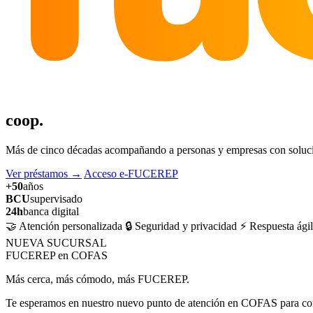
coop.
Más de cinco décadas acompañando a personas y empresas con solucion
Ver préstamos
→
Acceso e-FUCEREP
+50
años
BCU
supervisado
24h
banca digital
🤝 Atención personalizada
🔒 Seguridad y privacidad
⚡ Respuesta ágil
NUEVA SUCURSAL
FUCEREP en COFAS
Más cerca, más cómodo, más FUCEREP.
Te esperamos en nuestro nuevo punto de atención en COFAS para cons