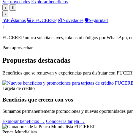
Ver novedades
Explorar beneficios
‹
Ⅱ
›
💰
Préstamos
💻
e-FUCEREP
📰
Novedades
🛡️
Seguridad
!
FUCEREP nunca solicita claves, tokens ni códigos por WhatsApp, em
Para aprovechar
Propuestas destacadas
Beneficios que se renuevan y experiencias para disfrutar con FUCER
Tarjeta de crédito
Beneficios que crecen con vos
Sumamos permanentemente promociones y nuevas oportunidades para 
Explorar beneficios →
Conocer la tarjeta →
Penca Mundialista