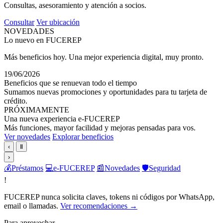
Consultas, asesoramiento y atención a socios.
Consultar
Ver ubicación
NOVEDADES
Lo nuevo en FUCEREP
Más beneficios hoy. Una mejor experiencia digital, muy pronto.
19/06/2026
Beneficios que se renuevan todo el tiempo
Sumamos nuevas promociones y oportunidades para tu tarjeta de
crédito.
PRÓXIMAMENTE
Una nueva experiencia e-FUCEREP
Más funciones, mayor facilidad y mejoras pensadas para vos.
Ver novedades
Explorar beneficios
‹
Ⅱ
›
💰
Préstamos
💻
e-FUCEREP
📰
Novedades
🛡️
Seguridad
!
FUCEREP nunca solicita claves, tokens ni códigos por WhatsApp,
email o llamadas.
Ver recomendaciones →
Para aprovechar