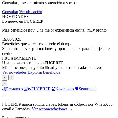
Consultas, asesoramiento y atención a socios.
Consultar
Ver ubicación
NOVEDADES
Lo nuevo en FUCEREP
Más beneficios hoy. Una mejor experiencia digital, muy pronto.
19/06/2026
Beneficios que se renuevan todo el tiempo
Sumamos nuevas promociones y oportunidades para tu tarjeta de
crédito.
PRÓXIMAMENTE
Una nueva experiencia e-FUCEREP
Más funciones, mayor facilidad y mejoras pensadas para vos.
Ver novedades
Explorar beneficios
‹
Ⅱ
›
💰
Préstamos
💻
e-FUCEREP
📰
Novedades
🛡️
Seguridad
!
FUCEREP nunca solicita claves, tokens ni códigos por WhatsApp,
email o llamadas.
Ver recomendaciones →
Para aprovechar