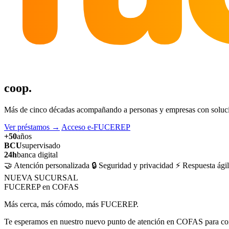
coop.
Más de cinco décadas acompañando a personas y empresas con solucion
Ver préstamos
→
Acceso e-FUCEREP
+50
años
BCU
supervisado
24h
banca digital
🤝 Atención personalizada
🔒 Seguridad y privacidad
⚡ Respuesta ágil
NUEVA SUCURSAL
FUCEREP en COFAS
Más cerca, más cómodo, más FUCEREP.
Te esperamos en nuestro nuevo punto de atención en COFAS para cons