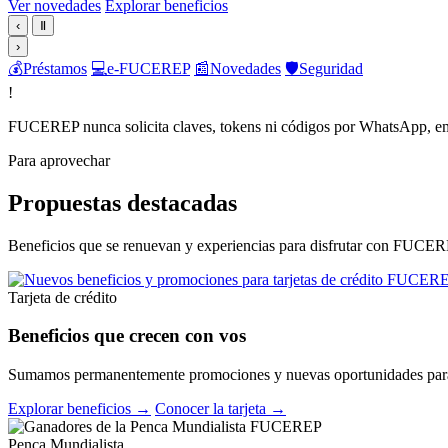
Ver novedades
Explorar beneficios
‹
Ⅱ
›
💰
Préstamos
💻
e-FUCEREP
📰
Novedades
🛡️
Seguridad
!
FUCEREP nunca solicita claves, tokens ni códigos por WhatsApp, em
Para aprovechar
Propuestas destacadas
Beneficios que se renuevan y experiencias para disfrutar con FUCER
Tarjeta de crédito
Beneficios que crecen con vos
Sumamos permanentemente promociones y nuevas oportunidades para 
Explorar beneficios →
Conocer la tarjeta →
Penca Mundialista