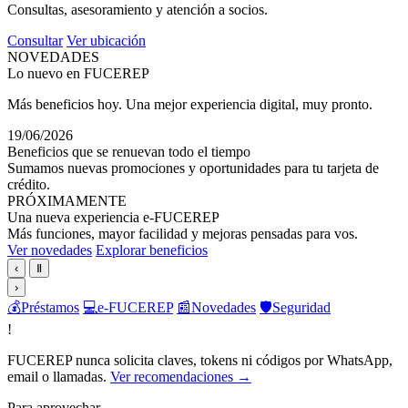
Consultas, asesoramiento y atención a socios.
Consultar
Ver ubicación
NOVEDADES
Lo nuevo en FUCEREP
Más beneficios hoy. Una mejor experiencia digital, muy pronto.
19/06/2026
Beneficios que se renuevan todo el tiempo
Sumamos nuevas promociones y oportunidades para tu tarjeta de
crédito.
PRÓXIMAMENTE
Una nueva experiencia e-FUCEREP
Más funciones, mayor facilidad y mejoras pensadas para vos.
Ver novedades
Explorar beneficios
‹
Ⅱ
›
💰
Préstamos
💻
e-FUCEREP
📰
Novedades
🛡️
Seguridad
!
FUCEREP nunca solicita claves, tokens ni códigos por WhatsApp,
email o llamadas.
Ver recomendaciones →
Para aprovechar