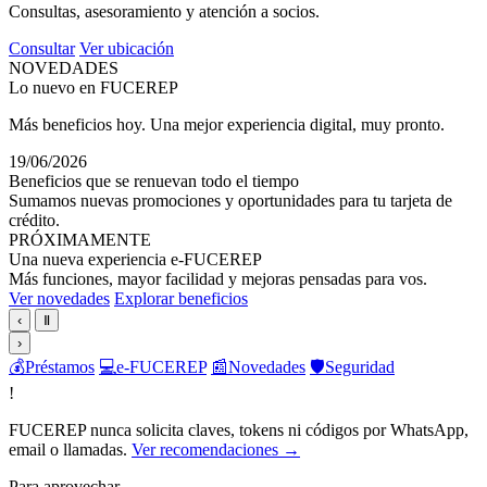
Consultas, asesoramiento y atención a socios.
Consultar
Ver ubicación
NOVEDADES
Lo nuevo en FUCEREP
Más beneficios hoy. Una mejor experiencia digital, muy pronto.
19/06/2026
Beneficios que se renuevan todo el tiempo
Sumamos nuevas promociones y oportunidades para tu tarjeta de
crédito.
PRÓXIMAMENTE
Una nueva experiencia e-FUCEREP
Más funciones, mayor facilidad y mejoras pensadas para vos.
Ver novedades
Explorar beneficios
‹
Ⅱ
›
💰
Préstamos
💻
e-FUCEREP
📰
Novedades
🛡️
Seguridad
!
FUCEREP nunca solicita claves, tokens ni códigos por WhatsApp,
email o llamadas.
Ver recomendaciones →
Para aprovechar