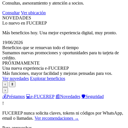
Consultas, asesoramiento y atención a socios.
Consultar
Ver ubicación
NOVEDADES
Lo nuevo en FUCEREP
Más beneficios hoy. Una mejor experiencia digital, muy pronto.
19/06/2026
Beneficios que se renuevan todo el tiempo
Sumamos nuevas promociones y oportunidades para tu tarjeta de
crédito.
PRÓXIMAMENTE
Una nueva experiencia e-FUCEREP
Más funciones, mayor facilidad y mejoras pensadas para vos.
Ver novedades
Explorar beneficios
‹
Ⅱ
›
💰
Préstamos
💻
e-FUCEREP
📰
Novedades
🛡️
Seguridad
!
FUCEREP nunca solicita claves, tokens ni códigos por WhatsApp,
email o llamadas.
Ver recomendaciones →
Para aprovechar