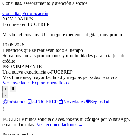
Consultas, asesoramiento y atención a socios.
Consultar
Ver ubicación
NOVEDADES
Lo nuevo en FUCEREP
Más beneficios hoy. Una mejor experiencia digital, muy pronto.
19/06/2026
Beneficios que se renuevan todo el tiempo
Sumamos nuevas promociones y oportunidades para tu tarjeta de
crédito.
PRÓXIMAMENTE
Una nueva experiencia e-FUCEREP
Más funciones, mayor facilidad y mejoras pensadas para vos.
Ver novedades
Explorar beneficios
‹
Ⅱ
›
💰
Préstamos
💻
e-FUCEREP
📰
Novedades
🛡️
Seguridad
!
FUCEREP nunca solicita claves, tokens ni códigos por WhatsApp,
email o llamadas.
Ver recomendaciones →
Para aprovechar