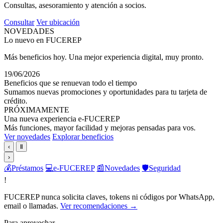
Consultas, asesoramiento y atención a socios.
Consultar
Ver ubicación
NOVEDADES
Lo nuevo en FUCEREP
Más beneficios hoy. Una mejor experiencia digital, muy pronto.
19/06/2026
Beneficios que se renuevan todo el tiempo
Sumamos nuevas promociones y oportunidades para tu tarjeta de
crédito.
PRÓXIMAMENTE
Una nueva experiencia e-FUCEREP
Más funciones, mayor facilidad y mejoras pensadas para vos.
Ver novedades
Explorar beneficios
‹
Ⅱ
›
💰
Préstamos
💻
e-FUCEREP
📰
Novedades
🛡️
Seguridad
!
FUCEREP nunca solicita claves, tokens ni códigos por WhatsApp,
email o llamadas.
Ver recomendaciones →
Para aprovechar