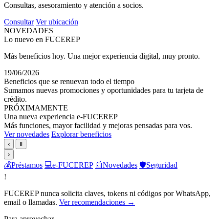
Consultas, asesoramiento y atención a socios.
Consultar
Ver ubicación
NOVEDADES
Lo nuevo en FUCEREP
Más beneficios hoy. Una mejor experiencia digital, muy pronto.
19/06/2026
Beneficios que se renuevan todo el tiempo
Sumamos nuevas promociones y oportunidades para tu tarjeta de
crédito.
PRÓXIMAMENTE
Una nueva experiencia e-FUCEREP
Más funciones, mayor facilidad y mejoras pensadas para vos.
Ver novedades
Explorar beneficios
‹
Ⅱ
›
💰
Préstamos
💻
e-FUCEREP
📰
Novedades
🛡️
Seguridad
!
FUCEREP nunca solicita claves, tokens ni códigos por WhatsApp,
email o llamadas.
Ver recomendaciones →
Para aprovechar