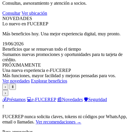
Consultas, asesoramiento y atención a socios.
Consultar
Ver ubicación
NOVEDADES
Lo nuevo en FUCEREP
Más beneficios hoy. Una mejor experiencia digital, muy pronto.
19/06/2026
Beneficios que se renuevan todo el tiempo
Sumamos nuevas promociones y oportunidades para tu tarjeta de
crédito.
PRÓXIMAMENTE
Una nueva experiencia e-FUCEREP
Más funciones, mayor facilidad y mejoras pensadas para vos.
Ver novedades
Explorar beneficios
‹
Ⅱ
›
💰
Préstamos
💻
e-FUCEREP
📰
Novedades
🛡️
Seguridad
!
FUCEREP nunca solicita claves, tokens ni códigos por WhatsApp,
email o llamadas.
Ver recomendaciones →
Para aprovechar