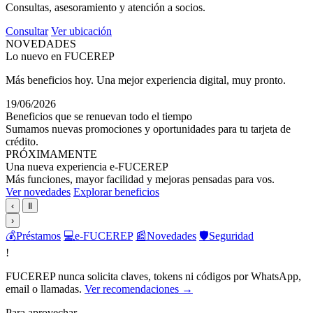
Consultas, asesoramiento y atención a socios.
Consultar
Ver ubicación
NOVEDADES
Lo nuevo en FUCEREP
Más beneficios hoy. Una mejor experiencia digital, muy pronto.
19/06/2026
Beneficios que se renuevan todo el tiempo
Sumamos nuevas promociones y oportunidades para tu tarjeta de
crédito.
PRÓXIMAMENTE
Una nueva experiencia e-FUCEREP
Más funciones, mayor facilidad y mejoras pensadas para vos.
Ver novedades
Explorar beneficios
‹
Ⅱ
›
💰
Préstamos
💻
e-FUCEREP
📰
Novedades
🛡️
Seguridad
!
FUCEREP nunca solicita claves, tokens ni códigos por WhatsApp,
email o llamadas.
Ver recomendaciones →
Para aprovechar