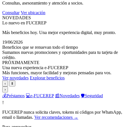
Consultas, asesoramiento y atención a socios.
Consultar
Ver ubicación
NOVEDADES
Lo nuevo en FUCEREP
Más beneficios hoy. Una mejor experiencia digital, muy pronto.
19/06/2026
Beneficios que se renuevan todo el tiempo
Sumamos nuevas promociones y oportunidades para tu tarjeta de
crédito.
PRÓXIMAMENTE
Una nueva experiencia e-FUCEREP
Más funciones, mayor facilidad y mejoras pensadas para vos.
Ver novedades
Explorar beneficios
‹
Ⅱ
›
💰
Préstamos
💻
e-FUCEREP
📰
Novedades
🛡️
Seguridad
!
FUCEREP nunca solicita claves, tokens ni códigos por WhatsApp,
email o llamadas.
Ver recomendaciones →
Para aprovechar