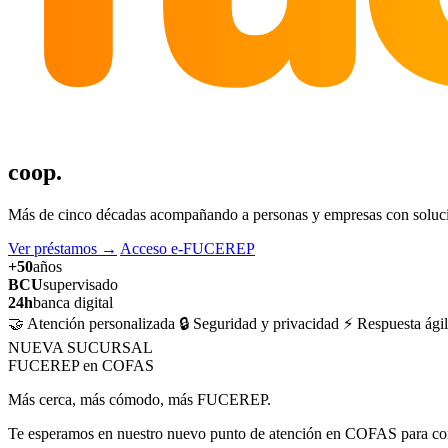
coop.
Más de cinco décadas acompañando a personas y empresas con solucion
Ver préstamos
→
Acceso e-FUCEREP
+50
años
BCU
supervisado
24h
banca digital
🤝 Atención personalizada
🔒 Seguridad y privacidad
⚡ Respuesta ágil
NUEVA SUCURSAL
FUCEREP en COFAS
Más cerca, más cómodo, más FUCEREP.
Te esperamos en nuestro nuevo punto de atención en COFAS para cons