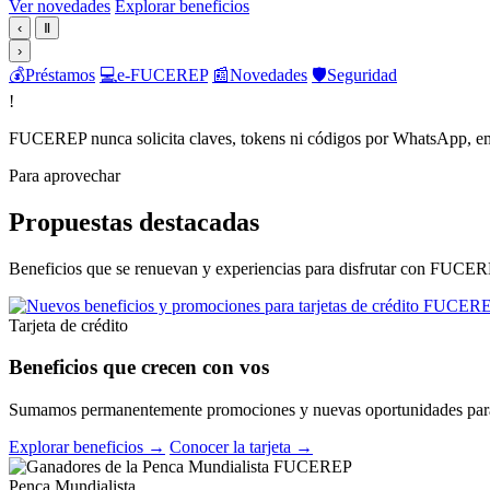
Ver novedades
Explorar beneficios
‹
Ⅱ
›
💰
Préstamos
💻
e-FUCEREP
📰
Novedades
🛡️
Seguridad
!
FUCEREP nunca solicita claves, tokens ni códigos por WhatsApp, em
Para aprovechar
Propuestas destacadas
Beneficios que se renuevan y experiencias para disfrutar con FUCER
Tarjeta de crédito
Beneficios que crecen con vos
Sumamos permanentemente promociones y nuevas oportunidades para 
Explorar beneficios →
Conocer la tarjeta →
Penca Mundialista